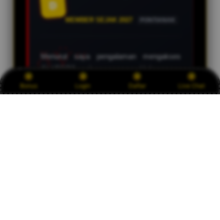
D
MEMBER SEJAK 2027
PONTIANAK
Menurut saya pengalaman mengakses
OLXTOTO cukup nyaman. Halamannya
responsif, perpindahan antar menu terasa
Bonus
Login
Daftar
Live Chat
lancar, dan semuanya bisa diakses dengan
mudah baik dari laptop maupun
smartphone.