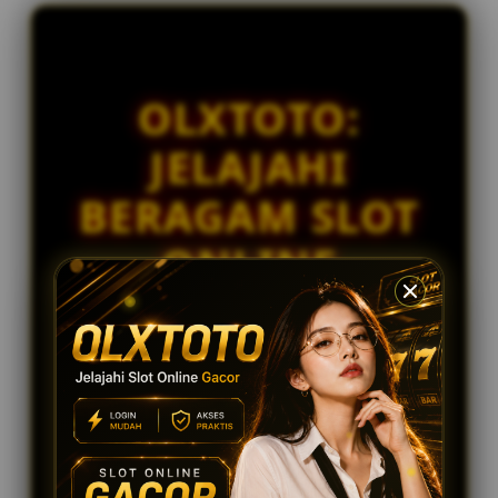
n
ni****o9
s
IDR 1,228,298.50
e
Fortune Tiger
d
OLXTOTO:
e
ra****a5
IDR 1,890,955.26
t
JELAJAHI
Sweet Bonanza
a
i
di****n1
BERAGAM SLOT
l
IDR 959,599.26
s
Mahjong Ways 2
ONLINE
DENGAN AKSES
YANG LEBIH
MUDAH